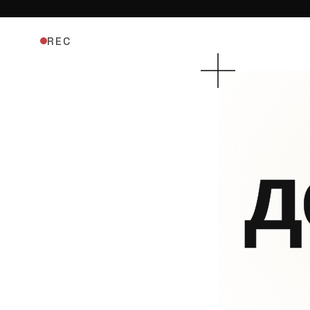
REC
д