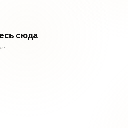
тесь сюда
ное