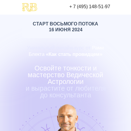
+ 7 (495) 148-51-97
СТАРТ ВОСЬМОГО ПОТОКА
16 ИЮНЯ 2024
Уникальный онлайн-курс от
Рами
Блекта
«Как стать провидцем
»
Освойте тонкости и
мастерство Ведической
Астрологии
и вырастите от любителя
до консультанта