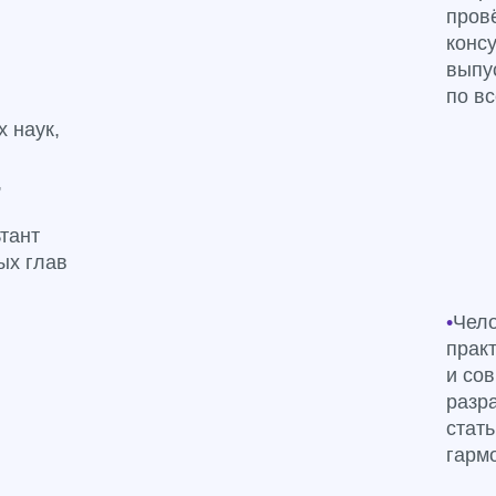
пров
консу
выпу
по вс
 наук,
,
тант
ых глав
•
Чело
прак
и со
разр
стат
гарм