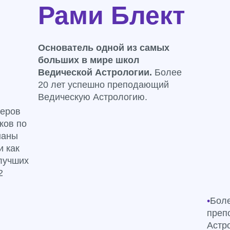
Рами Блект
Основатель одной из самых
больших в мире школ
Ведической Астрологии.
Более
20 лет успешно преподающий
Ведическую Астрологию.
леров
ков по
наны
и как
 лучших
2
•
Боле
преп
Астр