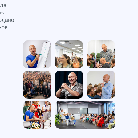
ала
ю»
одано
ков.